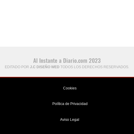
Al Instante a Diario.com 2023
EDITADO POR
J.C DISEÑO WED
TODOS LOS DERECHOS RESERVADOS.
Cookies
Política de Privacidad
Aviso Legal