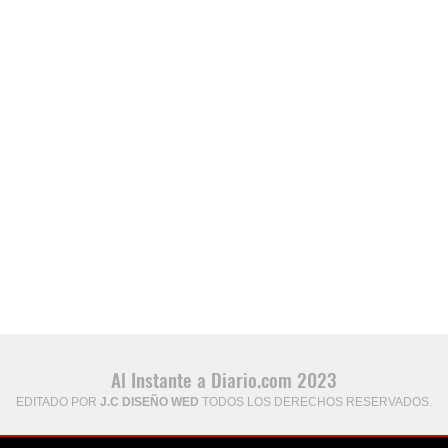
Al Instante a Diario.com 2023
EDITADO POR
J.C DISEÑO WED
TODOS LOS DERECHOS RESERVADOS.