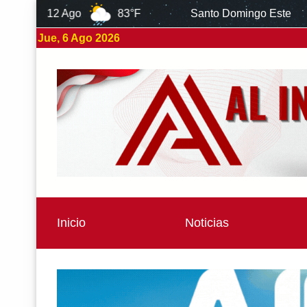
83°F
Santo Domingo Este
6 Ago
8
Jue, 6 Ago 2026
Inicio
Noticias