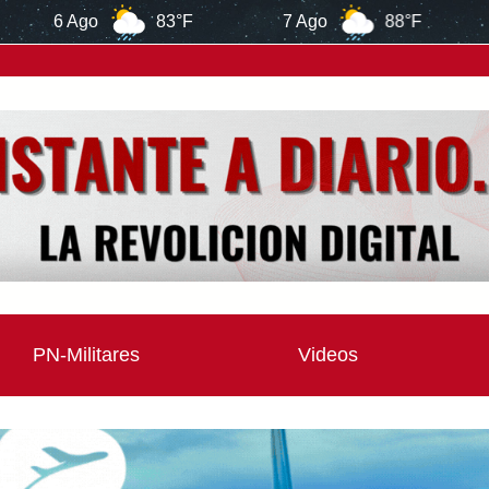
3°F
7 Ago
88°F
8 Ago
87°F
PN-Militares
Videos