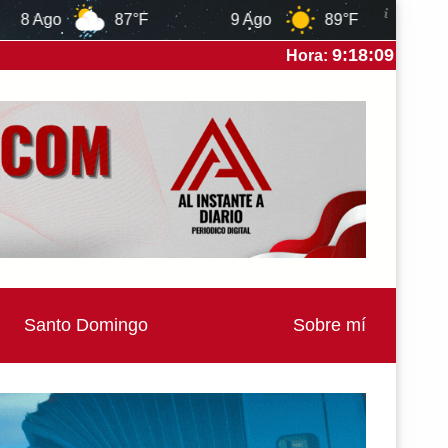
9 Ago
89°F
10 Ago
84°F
9:18:12
Hora:
Santo Domingo
Sobre mí